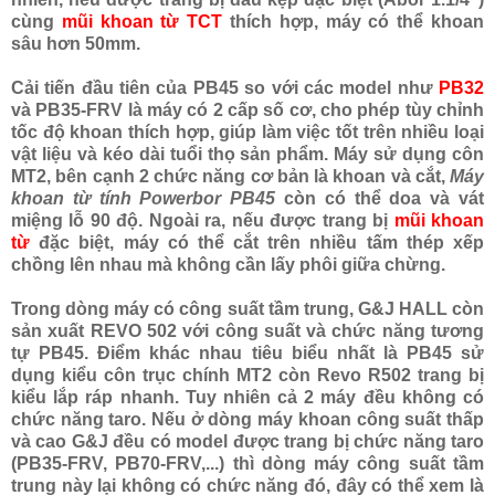
cùng
mũi khoan từ TCT
thích hợp, máy có thể khoan
sâu hơn 50mm.
Cải tiến đầu tiên của PB45 so với các model như
PB32
và PB35-FRV là máy có 2 cấp số cơ, cho phép tùy chỉnh
tốc độ khoan thích hợp, giúp làm việc tốt trên nhiều loại
vật liệu và kéo dài tuổi thọ sản phẩm. Máy sử dụng côn
MT2, bên cạnh 2 chức năng cơ bản là khoan và cắt,
Máy
khoan từ tính Powerbor PB45
còn có thể doa và vát
miệng lỗ 90 độ. Ngoài ra, nếu được trang bị
mũi khoan
từ
đặc biệt, máy có thể cắt trên nhiều tấm thép xếp
chồng lên nhau mà không cần lấy phôi giữa chừng.
Trong dòng máy có công suất tầm trung, G&J HALL còn
sản xuất REVO 502 với công suất và chức năng tương
tự PB45. Điểm khác nhau tiêu biểu nhất là PB45 sử
dụng kiểu côn trục chính MT2 còn Revo R502 trang bị
kiểu lắp ráp nhanh. Tuy nhiên cả 2 máy đều không có
chức năng taro. Nếu ở dòng máy khoan công suất thấp
và cao G&J đều có model được trang bị chức năng taro
(PB35-FRV, PB70-FRV,...) thì dòng máy công suất tầm
trung này lại không có chức năng đó, đây có thể xem là