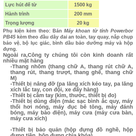
Lực hút đế từ
1500 kg
Hành trình
200 mm
Trọng lượng
20 kg
Phụ kiện kèm theo: Bán
Máy khoan từ tính Powerbor
PB45
kèm theo đầu dây đai an toàn, tay quay, nắp chụp
bảo vệ, bộ lục giác, bình dầu bảo dưỡng máy và hộp
đựng.
Ngoài ra,Công ty chúng tôi còn kinh doanh rất
nhiều mặt hàng
-Thang nhôm (thang chữ A, thang rút chữ A,
thang rút, thang trượt, thang ghế, thang chữ
M)
-Thiết bị nâng đỡ (pa lăng xích kéo tay, pa lăng
xích lắc tay, con đội, xe đẩy hàng)
-Thiết bị cầm tay (kìm, thước, thiết bị đo)
-Thiết bị dùng điện (mác sạc bình ắc quy, máy
thổi hơi nóng, máy đục bê tông, máy đánh
bóng, máy bào điện), máy cưa (máy cưa bàn,
máy cưa xích)
-Thiết bị bảo quản (hộp đựng đồ nghề, hộp
đựng tiền, hộp đựng chìa khóa)