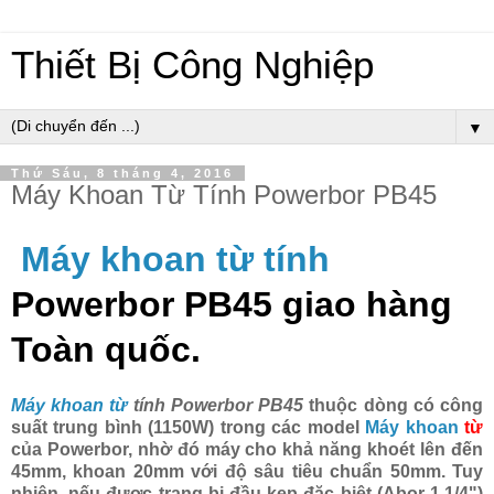
Thiết Bị Công Nghiệp
▼
Thứ Sáu, 8 tháng 4, 2016
Máy Khoan Từ Tính Powerbor PB45
Máy khoan từ tính
Powerbor PB45 giao hàng
Toàn quốc.
Máy khoan từ
tính Powerbor PB45
thuộc dòng có công
suất trung bình (1150W) trong các model
Máy khoan
từ
của Powerbor, nhờ đó máy cho khả năng khoét lên đến
45mm, khoan 20mm với độ sâu tiêu chuẩn 50mm. Tuy
nhiên, nếu được trang bị đầu kẹp đặc biệt (Abor 1.1/4")