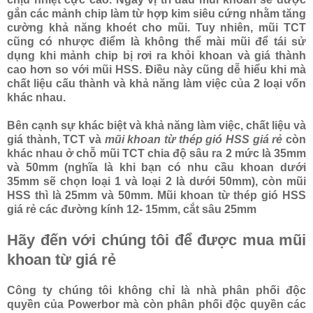
gắn các mảnh chip làm từ hợp kim siêu cứng nhằm tăng
cường khả năng khoét cho mũi. Tuy nhiên, mũi TCT
cũng có nhược điểm là không thể mài mũi để tái sử
dụng khi mảnh chip bị rơi ra khỏi khoan và giá thành
cao hơn so với mũi HSS. Điều này cũng dễ hiểu khi mà
chất liệu cấu thành và khả năng làm việc của 2 loại vốn
khác nhau.
Bên cạnh sự khác biệt và khả năng làm việc, chất liệu và
giá thành, TCT và
mũi khoan từ thép gió HSS giá rẻ
còn
khác nhau ở chỗ mũi TCT chia độ sâu ra 2 mức là 35mm
và 50mm (nghĩa là khi bạn có nhu cầu khoan dưới
35mm sẽ chọn loại 1 và loại 2 là dưới 50mm), còn mũi
HSS thì là 25mm và 50mm. Mũi khoan từ thép gió HSS
giá rẻ các đường kính 12- 15mm, cắt sâu 25mm
Hãy đến với chúng tôi để được mua mũi
khoan từ giá rẻ
Công ty chúng tôi không chỉ là nhà phân phối độc
quyền của Powerbor mà còn phân phối độc quyền các