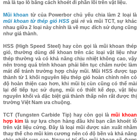
mà là tạo lỗ bằng cách khoét đi phần lõi trên vật liệu.
Mũi khoan
từ của Powerbor chủ yếu chia làm 2 loại là
mũi khoan từ thép gió HSS
giá rẻ
và mũi TCT, sự khác
nhau giữa 2 loại này chính là về mục đích sử dụng cũng
như giá thành.
HSS (High Speed Steel) hay còn gọi là mũi khoan thép
gió, thường dùng để khoan trên các loại vật liệu như
thép thường và có khả năng chịu nhiệt không cao, vậy
nên trong quá trình khoan phải liên tục châm nước làm
mát để tránh trường hợp cháy mũi. Mũi HSS được tạp
thành từ 1 khối nguyên liệu thép gió hoàn chỉnh nên có
độ hoàn thiện cao hơn, khi mũi bị cùn cũng có thể mài
lại để tiếp tục sử dụng, mũi có thiết kế đẹp, vật liệu
nguyên khối và đặc biệt giá thành thấp nên rất được thị
trường Việt Nam ưa chuộng.
TCT (Tungsten Carbide Tip) hay còn gọi là
mũi khoan
hợp kim
là sự lựa chọn hàng đầu khi bạn cần khoét lỗ
trên vật liệu cứng. Đây là loại mũi được sản xuất nhằm
thay thế cho mũi kim cương nên có độ bền và khả năng
chịu nhiệt cực cao. Ngay vị trí đầu mũi khoan sẽ được