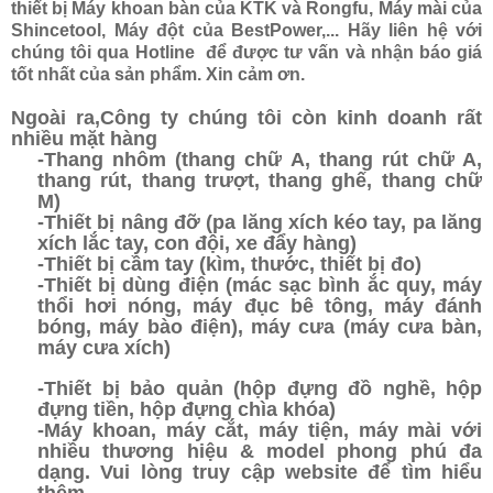
thiết bị Máy khoan bàn của KTK và Rongfu, Máy mài của
Shincetool, Máy đột của BestPower,... Hãy liên hệ với
chúng tôi qua Hotline để được tư vấn và nhận báo giá
tốt nhất của sản phẩm. Xin cảm ơn.
Ngoài ra,Công ty chúng tôi còn kinh doanh rất
nhiều mặt hàng
-Thang nhôm (thang chữ A, thang rút chữ A,
thang rút, thang trượt, thang ghế, thang chữ
M)
-Thiết bị nâng đỡ (pa lăng xích kéo tay, pa lăng
xích lắc tay, con đội, xe đẩy hàng)
-Thiết bị cầm tay (kìm, thước, thiết bị đo)
-Thiết bị dùng điện (mác sạc bình ắc quy, máy
thổi hơi nóng, máy đục bê tông, máy đánh
bóng, máy bào điện), máy cưa (máy cưa bàn,
máy cưa xích)
-Thiết bị bảo quản (hộp đựng đồ nghề, hộp
đựng tiền, hộp đựng chìa khóa)
-Máy khoan, máy cắt, máy tiện, máy mài
với
nhiều thương hiệu & model phong phú đa
dạng. Vui lòng truy cập website để tìm hiểu
thêm.